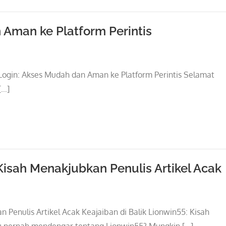
 Aman ke Platform Perintis
 Login: Akses Mudah dan Aman ke Platform Perintis Selamat
[…]
 Kisah Menakjubkan Penulis Artikel Acak
n Penulis Artikel Acak Keajaiban di Balik Lionwin55: Kisah