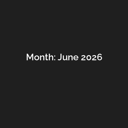
Month:
June 2026