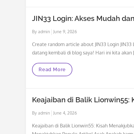
Online
Dengan
Login
JIN33 Login: Akses Mudah dan
Resmi
Posted
By
admin
June 9, 2026
on
Create random article about JIN33 Login JIN33
datang kembali di blog saya! Hari ini kita akan 
JIN33
Read More
Login:
Akses
Mudah
Dan
Aman
Keajaiban di Balik Lionwin55:
Ke
Platform
Perintis
Posted
By
admin
June 4, 2026
on
Keajaiban di Balik Lionwin55: Kisah Menakjubka