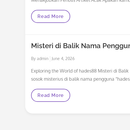
Menakjubkan Penulis Artikel Acak Apakah kam
Keajaiban
Read More
Di
Balik
Lionwin55:
Kisah
Menakjubkan
Misteri di Balik Nama Penggu
Penulis
Artikel
Acak
Posted
By
admin
June 4, 2026
on
Exploring the World of hades88 Misteri di Ba
sosok misterius di balik nama pengguna “hade
Misteri
Read More
Di
Balik
Nama
Pengguna
“hades88”