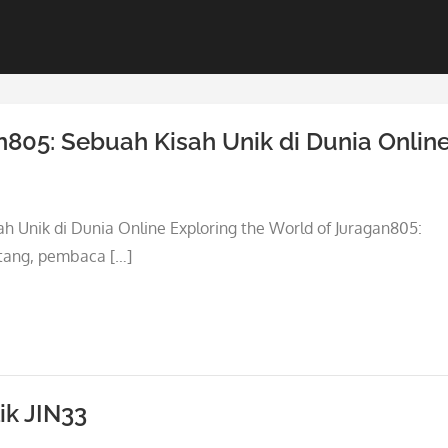
n805: Sebuah Kisah Unik di Dunia Onlin
h Unik di Dunia Online Exploring the World of Juragan805:
atang, pembaca […]
ik JIN33