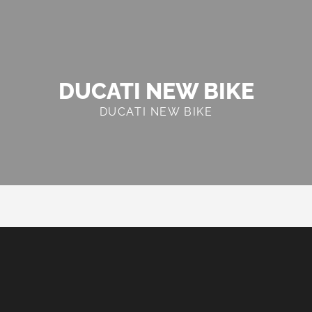
DUCATI NEW BIKE
DUCATI NEW BIKE