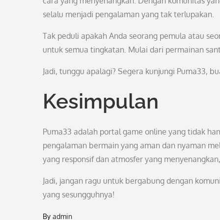
cara yang menyenangkan. Dengan komunitas yang 
selalu menjadi pengalaman yang tak terlupakan.
Tak peduli apakah Anda seorang pemula atau se
untuk semua tingkatan. Mulai dari permainan san
Jadi, tunggu apalagi? Segera kunjungi Puma33, bu
Kesimpulan
Puma33 adalah portal game online yang tidak h
pengalaman bermain yang aman dan nyaman melal
yang responsif dan atmosfer yang menyenangkan,
Jadi, jangan ragu untuk bergabung dengan komun
yang sesungguhnya!
By
admin