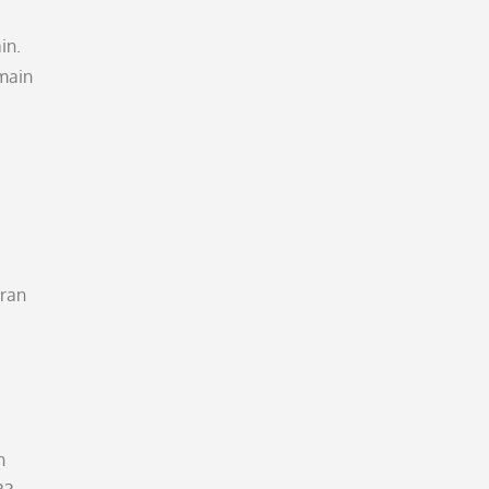
in.
main
uran
n