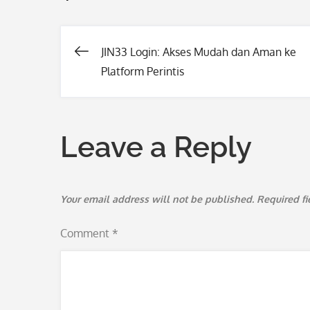
JIN33 Login: Akses Mudah dan Aman ke
Post
Platform Perintis
navigation
Leave a Reply
Your email address will not be published.
Required f
Comment
*