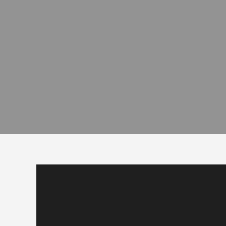
Skip
to
content