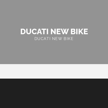
DUCATI NEW BIKE
DUCATI NEW BIKE