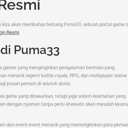
 Resmi
ini kita akan membahas tentang Puma33, sebuah portal game o
gin Resmi
 di Puma33
ara gamer yang menginginkan pengalaman bermain yang
menarik seperti battle royale, RPG, dan multiplayer online
gi jutaan pemain di seluruh dunia.
asi game yang ditawarkan, tetapi juga sistem keamanan yang
main dengan nyaman tanpa perlu khawatir akan masalah keam
amen dan event-event menarik yang memungkinkan para pemai