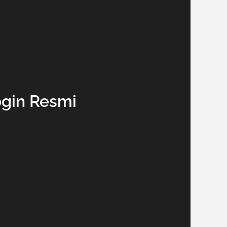
ogin Resmi