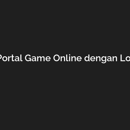
ortal Game Online dengan L