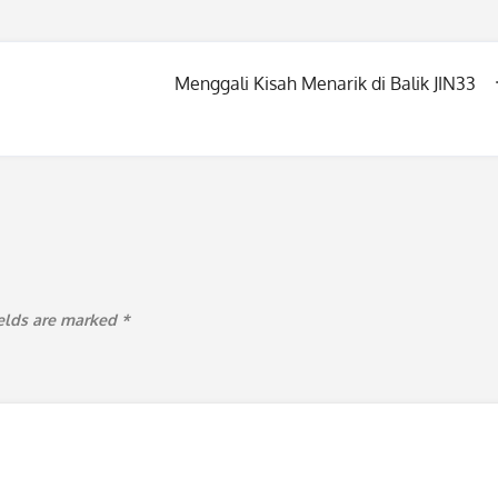
Menggali Kisah Menarik di Balik JIN33
ields are marked
*