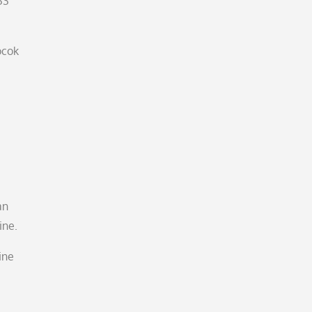
33
ocok
an
ine.
ine