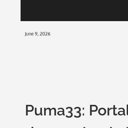
Posted
June 9, 2026
on
Puma33: Porta