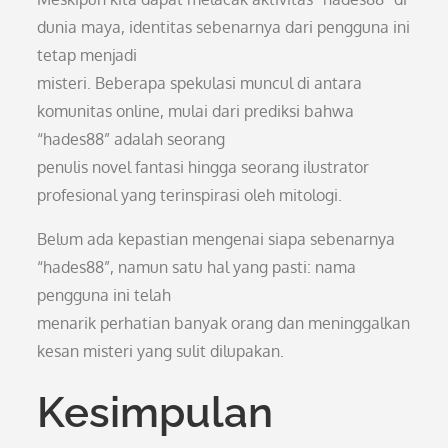
dunia maya, identitas sebenarnya dari pengguna ini
tetap menjadi
misteri. Beberapa spekulasi muncul di antara
komunitas online, mulai dari prediksi bahwa
“hades88” adalah seorang
penulis novel fantasi hingga seorang ilustrator
profesional yang terinspirasi oleh mitologi.
Belum ada kepastian mengenai siapa sebenarnya
“hades88”, namun satu hal yang pasti: nama
pengguna ini telah
menarik perhatian banyak orang dan meninggalkan
kesan misteri yang sulit dilupakan.
Kesimpulan