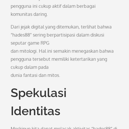
pengguna ini cukup aktif dalam berbagai
komunitas daring.
Dari jejak digital yang ditemukan, terlihat bahwa
“hades88” sering berpartisipasi dalam diskusi
seputar game RPG
dan mitologi. Hal ini semakin menegaskan bahwa
pengguna tersebut memiliki ketertarikan yang
cukup dalam pada
dunia fantasi dan mitos.
Spekulasi
Identitas
Meskipun kita dapat melacak aktivitas “hades88” di