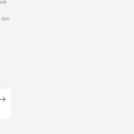
sok
n dan