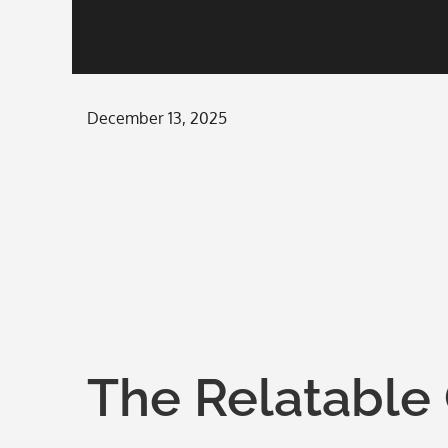
Posted
December 13, 2025
on
The Relatable 