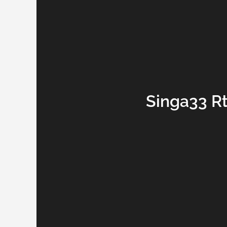
Singa33 R