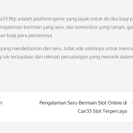
ga33 Rtp adalah platform game yang layak untuk dicoba bagi 
pengalaman bermain yang seru, dan komunitas yang ramah, g
an bagi para pemainnya.
 yang mendebarkan dan seru, tidak ada salahnya untuk menc
 tak terlupakan dan nikmati petualangan yang menarik dalam
n
Pengalaman Seru Bermain Slot Online di
Cair33 Slot Terpercaya