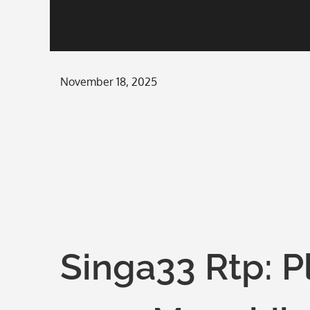
Posted
November 18, 2025
on
Singa33 Rtp: 