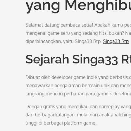
yang Menghibu
Selamat datang pembaca setia! Apakah kamu pecin
mengenai game seru yang sedang hits, bukan? Nah
diperbincangkan, yaitu Singa33 Rtp.
Singa33 Rtp
Sejarah Singa33 R
Dibuat oleh developer game indie yang berbasis 
menawarkan pengalaman bermain unik dan menghibur
langsung mencuri perhatian para gamers di seluru
Dengan grafis yang memukau dan gameplay yang a
dari berbagai kalangan, mulai dari anak-anak hin
tinggi di berbagai platform game.