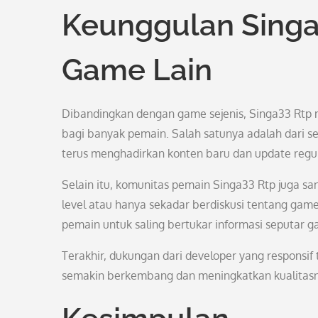
Keunggulan Singa
Game Lain
Dibandingkan dengan game sejenis, Singa33 Rtp 
bagi banyak pemain. Salah satunya adalah dari se
terus menghadirkan konten baru dan update regu
Selain itu, komunitas pemain Singa33 Rtp juga sa
level atau hanya sekadar berdiskusi tentang gam
pemain untuk saling bertukar informasi seputar g
Terakhir, dukungan dari developer yang responsif
semakin berkembang dan meningkatkan kualitasn