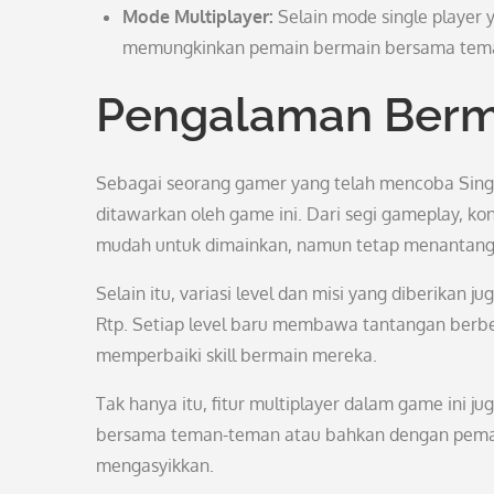
Mode Multiplayer:
Selain mode single player
memungkinkan pemain bermain bersama tem
Pengalaman Berma
Sebagai seorang gamer yang telah mencoba Sing
ditawarkan oleh game ini. Dari segi gameplay, ko
mudah untuk dimainkan, namun tetap menantang
Selain itu, variasi level dan misi yang diberika
Rtp. Setiap level baru membawa tantangan berbe
memperbaiki skill bermain mereka.
Tak hanya itu, fitur multiplayer dalam game ini
bersama teman-teman atau bahkan dengan pemain 
mengasyikkan.