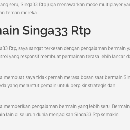
 yang seru, Singa33 Rtp juga menawarkan mode multiplayer ya
an-teman mereka.
in Singa33 Rtp
a33 Rtp, saya sangat terkesan dengan pengalaman bermain 
ntrol yang responsif membuat permainan terasa lebih lancar d
.
n juga membuat saya tidak pernah merasa bosan saat bermain Si
da yang menuntut pemain untuk berpikir strategis dan
 juga memberikan pengalaman bermain yang lebih seru. Bermain
lain di seluruh dunia menjadikan Singa33 Rtp semakin