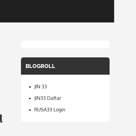
BLOGROLL
JIN 33
JIN33 Daftar
RUSA33 Login
u