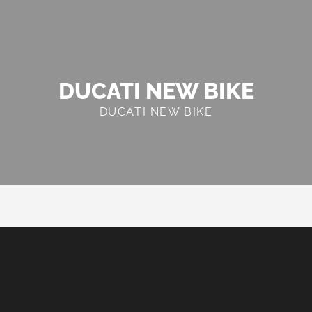
DUCATI NEW BIKE
DUCATI NEW BIKE