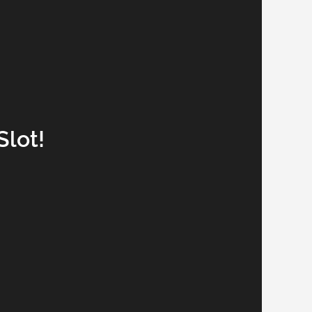
Slot!