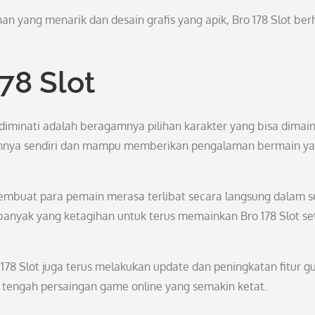
ang menarik dan desain grafis yang apik, Bro 178 Slot berh
178 Slot
 diminati adalah beragamnya pilihan karakter yang bisa dimai
ikannya sendiri dan mampu memberikan pengalaman bermain y
a membuat para pemain merasa terlibat secara langsung dalam s
 banyak yang ketagihan untuk terus memainkan Bro 178 Slot se
78 Slot juga terus melakukan update dan peningkatan fitur g
 tengah persaingan game online yang semakin ketat.