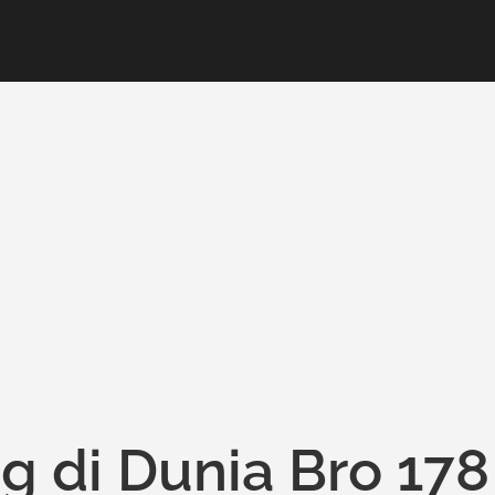
g di Dunia Bro 178