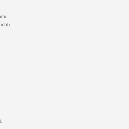
nmu.
udah.
.