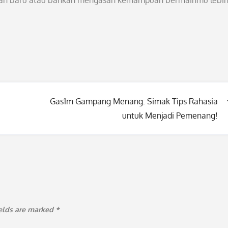
an baru atau bahkan mengasah kemampuan bermainmu lebi
Gas1m Gampang Menang: Simak Tips Rahasia
untuk Menjadi Pemenang!
ields are marked
*