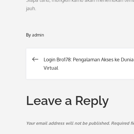
Siapa tahu, mungkin kamu akan menemukan tem
jauh.
By
admin
Login Bro178: Pengalaman Akses ke Dunia
Post
Virtual
navigation
Leave a Reply
Your email address will not be published.
Required f