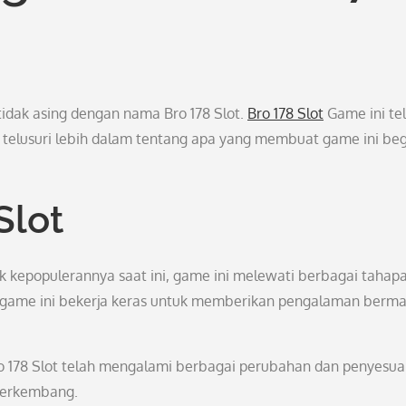
 tidak asing dengan nama Bro 178 Slot.
Bro 178 Slot
Game ini te
ta telusuri lebih dalam tentang apa yang membuat game ini beg
Slot
lik kepopulerannya saat ini, game ini melewati berbagai tahap
k game ini bekerja keras untuk memberikan pengalaman berma
ro 178 Slot telah mengalami berbagai perubahan dan penyesua
berkembang.