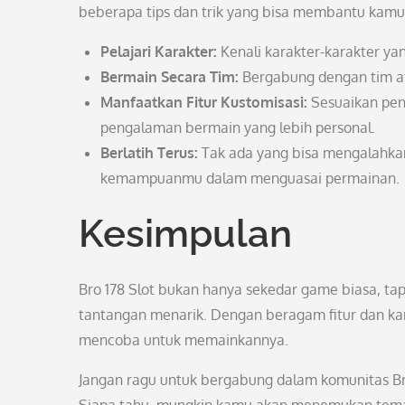
beberapa tips dan trik yang bisa membantu kamu u
Pelajari Karakter:
Kenali karakter-karakter y
Bermain Secara Tim:
Bergabung dengan tim at
Manfaatkan Fitur Kustomisasi:
Sesuaikan pen
pengalaman bermain yang lebih personal.
Berlatih Terus:
Tak ada yang bisa mengalahkan
kemampuanmu dalam menguasai permainan.
Kesimpulan
Bro 178 Slot bukan hanya sekedar game biasa, ta
tantangan menarik. Dengan beragam fitur dan kar
mencoba untuk memainkannya.
Jangan ragu untuk bergabung dalam komunitas Bro 