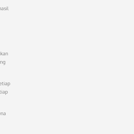
asil
nkan
ang
etiap
tiap
una