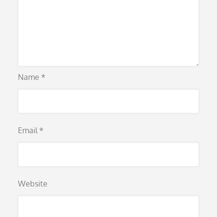
Name
*
Email
*
Website