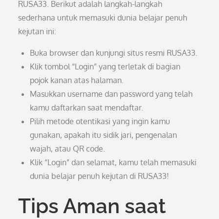
RUSA33. Berikut adalah langkah-langkah
sederhana untuk memasuki dunia belajar penuh
kejutan ini:
Buka browser dan kunjungi situs resmi RUSA33.
Klik tombol “Login” yang terletak di bagian
pojok kanan atas halaman.
Masukkan username dan password yang telah
kamu daftarkan saat mendaftar.
Pilih metode otentikasi yang ingin kamu
gunakan, apakah itu sidik jari, pengenalan
wajah, atau QR code.
Klik “Login” dan selamat, kamu telah memasuki
dunia belajar penuh kejutan di RUSA33!
Tips Aman saat