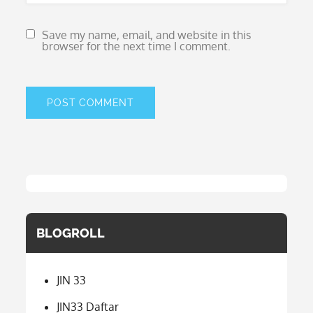
Save my name, email, and website in this
browser for the next time I comment.
BLOGROLL
JIN 33
JIN33 Daftar