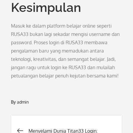
Kesimpulan
Masuk ke dalam platform belajar online seperti
RUSA33 bukan lagi sekadar mengisi username dan
password. Proses login di RUSA33 membawa
pengalaman baru yang memadukan antara
teknologi, kreativitas, dan semangat belajar. Jadi,
jangan ragu untuk login ke RUSA33 dan mulailah
petualangan belajar penuh kejutan bersama kami!
By
admin
Post
Menyelami Dunia Titan33 Login: