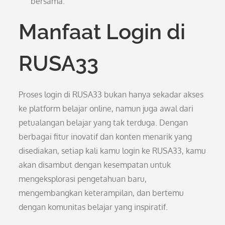
bersama.
Manfaat Login di
RUSA33
Proses login di RUSA33 bukan hanya sekadar akses
ke platform belajar online, namun juga awal dari
petualangan belajar yang tak terduga. Dengan
berbagai fitur inovatif dan konten menarik yang
disediakan, setiap kali kamu login ke RUSA33, kamu
akan disambut dengan kesempatan untuk
mengeksplorasi pengetahuan baru,
mengembangkan keterampilan, dan bertemu
dengan komunitas belajar yang inspiratif.