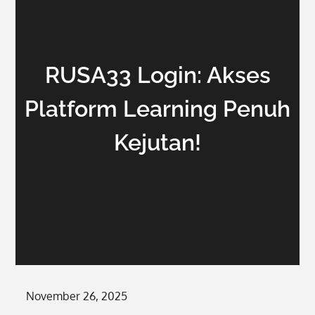
RUSA33 Login: Akses
Platform Learning Penuh
Kejutan!
Posted
November 26, 2025