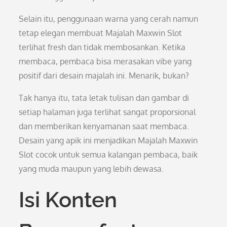
Selain itu, penggunaan warna yang cerah namun
tetap elegan membuat Majalah Maxwin Slot
terlihat fresh dan tidak membosankan. Ketika
membaca, pembaca bisa merasakan vibe yang
positif dari desain majalah ini. Menarik, bukan?
Tak hanya itu, tata letak tulisan dan gambar di
setiap halaman juga terlihat sangat proporsional
dan memberikan kenyamanan saat membaca.
Desain yang apik ini menjadikan Majalah Maxwin
Slot cocok untuk semua kalangan pembaca, baik
yang muda maupun yang lebih dewasa.
Isi Konten