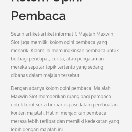
Pembaca
Selain artikel-artikel informatif, Majalah Maxwin
Slot juga memiliki kolom opini pembaca yang
menarik. Kolom ini memungkinkan pembaca untuk
berbagi pendapat, cerita, atau pengalaman
mereka seputar topik tertentu yang sedang
dibahas dalam majalah tersebut.
Dengan adanya kolom opini pembaca, Majalah
Maxwin Slot memberikan ruang bagi pembaca
untuk turut serta berpartisipasi dalam pembuatan
konten majalah. Hal ini menjadikan pembaca
merasa lebih terlibat dan memiliki kedekatan yang
lebih dengan majalah ini.