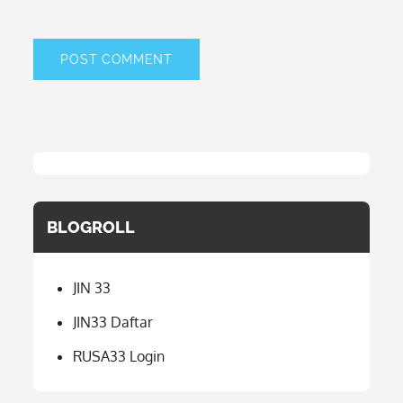
BLOGROLL
JIN 33
JIN33 Daftar
RUSA33 Login