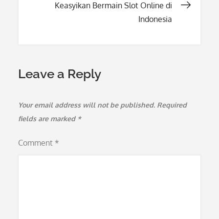
Keasyikan Bermain Slot Online di
Indonesia
Leave a Reply
Your email address will not be published.
Required
fields are marked
*
Comment
*