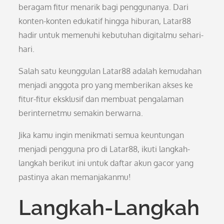
beragam fitur menarik bagi penggunanya. Dari
konten-konten edukatif hingga hiburan, Latar88
hadir untuk memenuhi kebutuhan digitalmu sehari-
hari.
Salah satu keunggulan Latar88 adalah kemudahan
menjadi anggota pro yang memberikan akses ke
fitur-fitur eksklusif dan membuat pengalaman
berinternetmu semakin berwarna.
Jika kamu ingin menikmati semua keuntungan
menjadi pengguna pro di Latar88, ikuti langkah-
langkah berikut ini untuk daftar akun gacor yang
pastinya akan memanjakanmu!
Langkah-Langkah