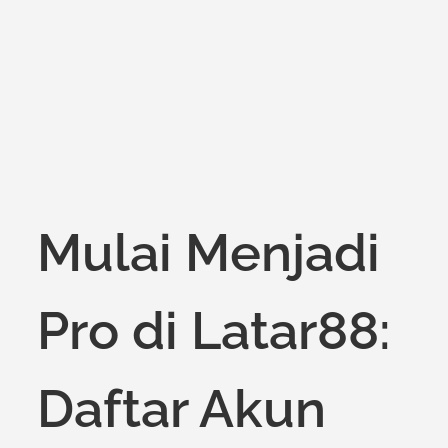
on
Mulai Menjadi
Pro di Latar88:
Daftar Akun