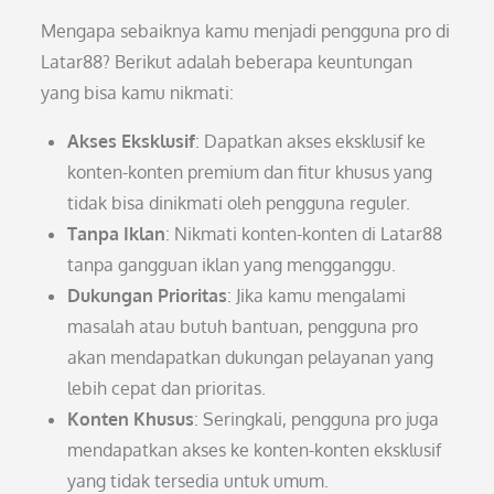
Mengapa sebaiknya kamu menjadi pengguna pro di
Latar88? Berikut adalah beberapa keuntungan
yang bisa kamu nikmati:
Akses Eksklusif
: Dapatkan akses eksklusif ke
konten-konten premium dan fitur khusus yang
tidak bisa dinikmati oleh pengguna reguler.
Tanpa Iklan
: Nikmati konten-konten di Latar88
tanpa gangguan iklan yang mengganggu.
Dukungan Prioritas
: Jika kamu mengalami
masalah atau butuh bantuan, pengguna pro
akan mendapatkan dukungan pelayanan yang
lebih cepat dan prioritas.
Konten Khusus
: Seringkali, pengguna pro juga
mendapatkan akses ke konten-konten eksklusif
yang tidak tersedia untuk umum.