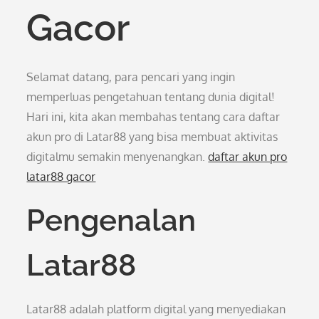
Gacor
Selamat datang, para pencari yang ingin
memperluas pengetahuan tentang dunia digital!
Hari ini, kita akan membahas tentang cara daftar
akun pro di Latar88 yang bisa membuat aktivitas
digitalmu semakin menyenangkan.
daftar akun pro
latar88 gacor
Pengenalan
Latar88
Latar88 adalah platform digital yang menyediakan