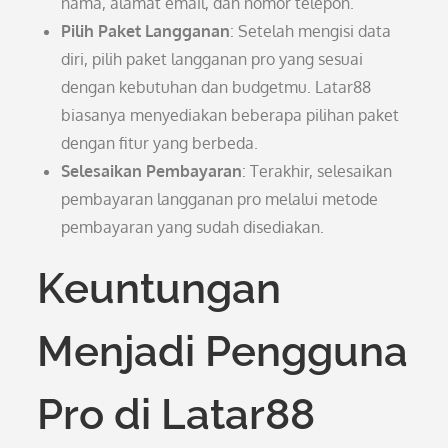
nama, alamat email, dan nomor telepon.
Pilih Paket Langganan
: Setelah mengisi data
diri, pilih paket langganan pro yang sesuai
dengan kebutuhan dan budgetmu. Latar88
biasanya menyediakan beberapa pilihan paket
dengan fitur yang berbeda.
Selesaikan Pembayaran
: Terakhir, selesaikan
pembayaran langganan pro melalui metode
pembayaran yang sudah disediakan.
Keuntungan
Menjadi Pengguna
Pro di Latar88