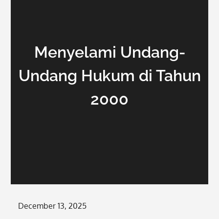
Menyelami Undang-
Undang Hukum di Tahun
2000
Posted
December 13, 2025