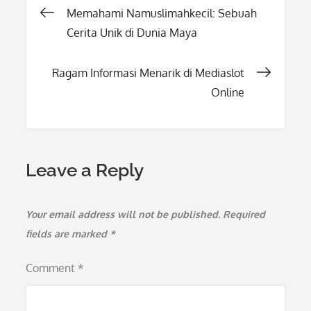
Post
Memahami Namuslimahkecil: Sebuah
Cerita Unik di Dunia Maya
navigation
Ragam Informasi Menarik di Mediaslot
Online
Leave a Reply
Your email address will not be published.
Required
fields are marked
*
Comment
*