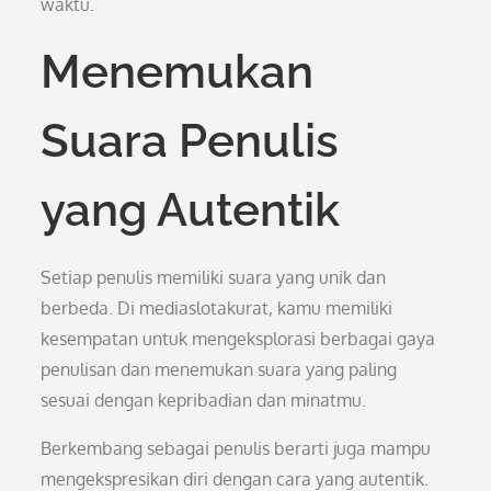
waktu.
Menemukan
Suara Penulis
yang Autentik
Setiap penulis memiliki suara yang unik dan
berbeda. Di mediaslotakurat, kamu memiliki
kesempatan untuk mengeksplorasi berbagai gaya
penulisan dan menemukan suara yang paling
sesuai dengan kepribadian dan minatmu.
Berkembang sebagai penulis berarti juga mampu
mengekspresikan diri dengan cara yang autentik.