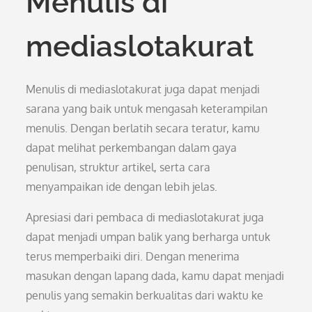
Menulis di
mediaslotakurat
Menulis di mediaslotakurat juga dapat menjadi
sarana yang baik untuk mengasah keterampilan
menulis. Dengan berlatih secara teratur, kamu
dapat melihat perkembangan dalam gaya
penulisan, struktur artikel, serta cara
menyampaikan ide dengan lebih jelas.
Apresiasi dari pembaca di mediaslotakurat juga
dapat menjadi umpan balik yang berharga untuk
terus memperbaiki diri. Dengan menerima
masukan dengan lapang dada, kamu dapat menjadi
penulis yang semakin berkualitas dari waktu ke