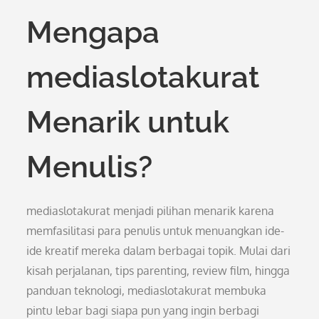
Mengapa
mediaslotakurat
Menarik untuk
Menulis?
mediaslotakurat menjadi pilihan menarik karena
memfasilitasi para penulis untuk menuangkan ide-
ide kreatif mereka dalam berbagai topik. Mulai dari
kisah perjalanan, tips parenting, review film, hingga
panduan teknologi, mediaslotakurat membuka
pintu lebar bagi siapa pun yang ingin berbagi