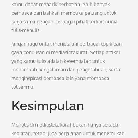
kamu dapat menarik perhatian lebih banyak
pembaca dan bahkan membuka peluang untuk
kerja sama dengan berbagai pihak terkait dunia
tulis-menulis.
Jangan ragu untuk menjelajahi berbagai topik dan
gaya penulisan di mediaslotakurat. Setiap artikel
yang kamu tulis adalah kesempatan untuk
menambah pengalaman dan pengetahuan, serta
menginspirasi pembaca lain yang membaca
tulisanmu.
Kesimpulan
Menulis di mediaslotakurat bukan hanya sekadar
kegiatan, tetapi juga perjalanan untuk menemukan