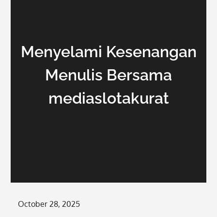
Menyelami Kesenangan
Menulis Bersama
mediaslotakurat
Posted
October 28, 2025