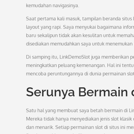
kemudahan navigasinya.
Saat pertama kali masuk, tampilan beranda situ
layout yang rapi. Saya menyukai bagaimana inform
baru sekalipun tidak akan kesulitan untuk memahami
disediakan memudahkan saya untuk menemukan perm
Di samping itu, LinkDemoSlot juga memberikan 
meningkatkan peluang kemenangan. Hal ini tentu
mencoba peruntungannya di dunia permainan slot
Serunya Bermain 
Satu hal yang membuat saya betah bermain di Li
Mereka tidak hanya menyediakan jenis slot klasik 
dan menarik. Setiap permainan slot di situs ini me