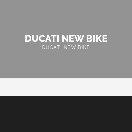
DUCATI NEW BIKE
DUCATI NEW BIKE