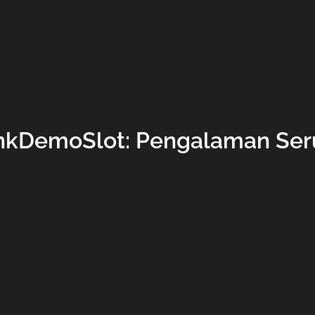
LinkDemoSlot: Pengalaman Ser