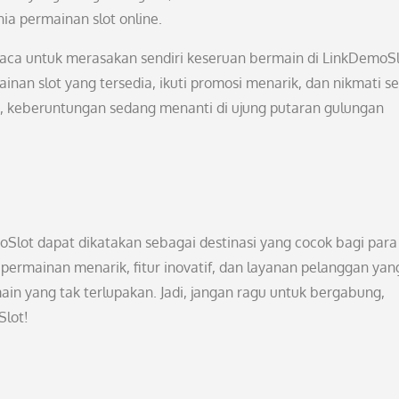
ia permainan slot online.
aca untuk merasakan sendiri keseruan bermain di LinkDemoSl
nan slot yang tersedia, ikuti promosi menarik, dan nikmati se
 keberuntungan sedang menanti di ujung putaran gulungan
oSlot dapat dikatakan sebagai destinasi yang cocok bagi para
permainan menarik, fitur inovatif, dan layanan pelanggan yan
in yang tak terlupakan. Jadi, jangan ragu untuk bergabung,
Slot!