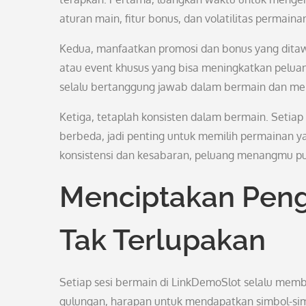
aturan main, fitur bonus, dan volatilitas permai
Kedua, manfaatkan promosi dan bonus yang ditaw
atau event khusus yang bisa meningkatkan pelu
selalu bertanggung jawab dalam bermain dan men
Ketiga, tetaplah konsisten dalam bermain. Setiap 
berbeda, jadi penting untuk memilih permainan 
konsistensi dan kesabaran, peluang menangmu pu
Menciptakan Pen
Tak Terlupakan
Setiap sesi bermain di LinkDemoSlot selalu mem
gulungan, harapan untuk mendapatkan simbol-si