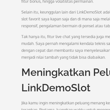
fitur bonus, hingga volatilitas permainan.
Selain itu, keunggulan lain dari LinkDemoSlot a
slot favorit saya kapan saja dan di mana saja me
responsif, pengalaman bermain di ponsel atau tab
Tak hanya itu, fitur live chat yang tersedia juga
mudah. Saya pernah mengalami kendala teknis sa
dengan cepat dan membantu saya menyelesaikan
menjadi nilai tambah yang tidak bisa diabaikan.
Meningkatkan Pel
LinkDemoSlot
Jika kamu ingin meningkatkan peluang menang ke
terapkan. Pertama, luangkan waktu untuk mengena