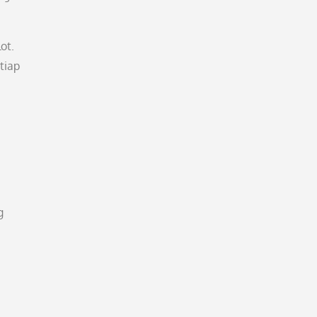
ot.
tiap
g