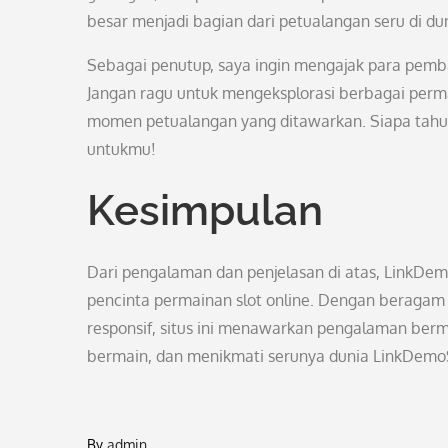
besar menjadi bagian dari petualangan seru di dun
Sebagai penutup, saya ingin mengajak para pemb
Jangan ragu untuk mengeksplorasi berbagai permai
momen petualangan yang ditawarkan. Siapa tahu,
untukmu!
Kesimpulan
Dari pengalaman dan penjelasan di atas, LinkDem
pencinta permainan slot online. Dengan beragam 
responsif, situs ini menawarkan pengalaman berma
bermain, dan menikmati serunya dunia LinkDemo
By
admin