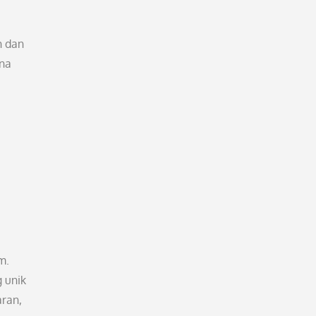
h dan
una
m.
g unik
aran,