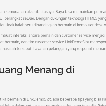
dalah kemudahan aksesibilitasnya. Saya bisa memainkan perma
lalui perangkat seluler. Dengan dukungan teknologi HTML5 yan
let tidak kalah seru dibandingkan bermain di komputer deskto
 membuat interaksi antara pemain dan customer service menjadi
at bermain, dan tim customer service LinkDemoSlot merespo
 masalah tersebut. Layanan pelanggan yang responsif mema
uang Menang di
tika bermain di LinkDemoSlot, ada beberapa tips yang bisa 
l lebih dalam setiap jenis permainan slot yang tersedia. Pah