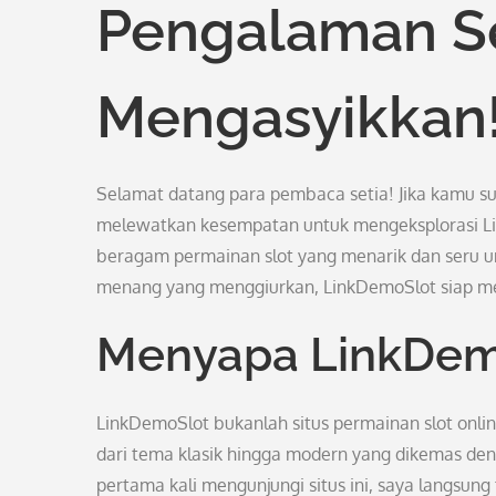
Pengalaman S
Mengasyikkan
Selamat datang para pembaca setia! Jika kamu suk
melewatkan kesempatan untuk mengeksplorasi L
beragam permainan slot yang menarik dan seru un
menang yang menggiurkan, LinkDemoSlot siap m
Menyapa LinkDem
LinkDemoSlot bukanlah situs permainan slot onli
dari tema klasik hingga modern yang dikemas deng
pertama kali mengunjungi situs ini, saya langs