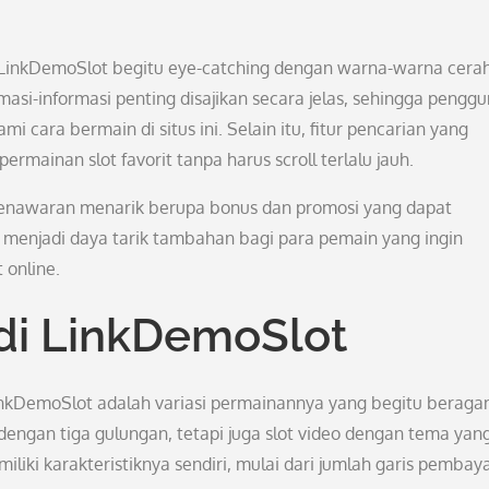
s LinkDemoSlot begitu eye-catching dengan warna-warna cera
asi-informasi penting disajikan secara jelas, sehingga pengg
 cara bermain di situs ini. Selain itu, fitur pencarian yang
ainan slot favorit tanpa harus scroll terlalu jauh.
penawaran menarik berupa bonus dan promosi yang dapat
 menjadi daya tarik tambahan bagi para pemain yang ingin
 online.
di LinkDemoSlot
nkDemoSlot adalah variasi permainannya yang begitu beraga
dengan tiga gulungan, tetapi juga slot video dengan tema yan
miliki karakteristiknya sendiri, mulai dari jumlah garis pembay