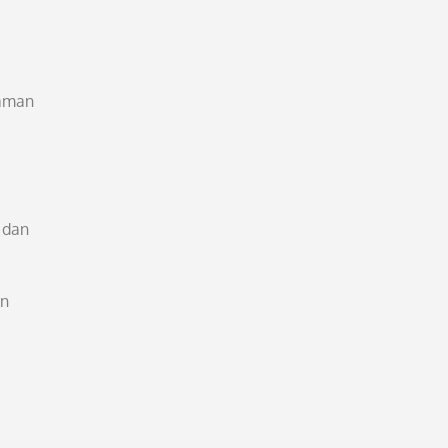
gaman
 dan
an