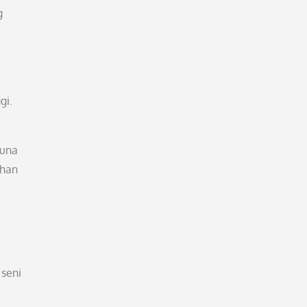
g
gi.
auna
ahan
 seni