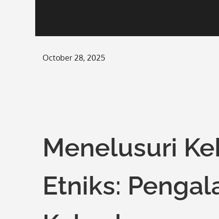
Posted
October 28, 2025
on
Menelusuri Ke
Etniks: Pengal