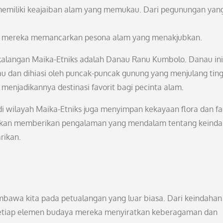
 memiliki keajaiban alam yang memukau. Dari pegunungan yan
ayah mereka memancarkan pesona alam yang menakjubkan.
i kalangan Maika-Etniks adalah Danau Ranu Kumbolo. Danau ini
au dan dihiasi oleh puncak-puncak gunung yang menjulang ting
njadikannya destinasi favorit bagi pecinta alam.
 di wilayah Maika-Etniks juga menyimpan kekayaan flora dan f
ut akan memberikan pengalaman yang mendalam tentang keind
rikan.
bawa kita pada petualangan yang luar biasa. Dari keindahan
setiap elemen budaya mereka menyiratkan keberagaman dan