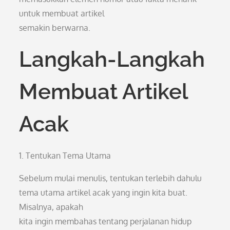
untuk membuat artikel
semakin berwarna.
Langkah-Langkah
Membuat Artikel
Acak
1. Tentukan Tema Utama
Sebelum mulai menulis, tentukan terlebih dahulu
tema utama artikel acak yang ingin kita buat.
Misalnya, apakah
kita ingin membahas tentang perjalanan hidup