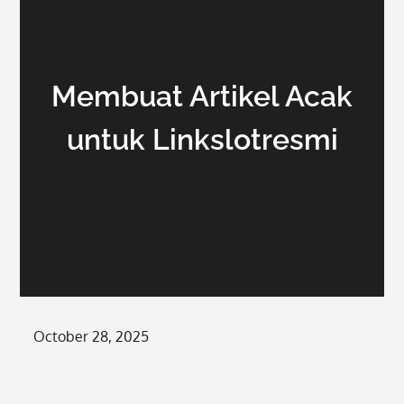
Membuat Artikel Acak
untuk Linkslotresmi
Posted
October 28, 2025
on