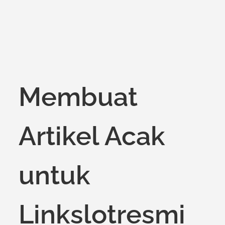
Membuat
Artikel Acak
untuk
Linkslotresmi