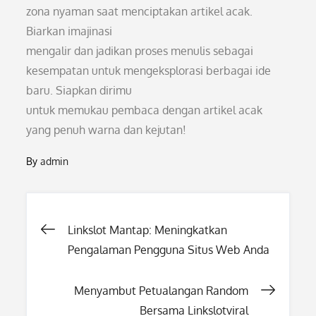
zona nyaman saat menciptakan artikel acak.
Biarkan imajinasi
mengalir dan jadikan proses menulis sebagai
kesempatan untuk mengeksplorasi berbagai ide
baru. Siapkan dirimu
untuk memukau pembaca dengan artikel acak
yang penuh warna dan kejutan!
By
admin
Post
Linkslot Mantap: Meningkatkan
Pengalaman Pengguna Situs Web Anda
navigation
Menyambut Petualangan Random
Bersama Linkslotviral