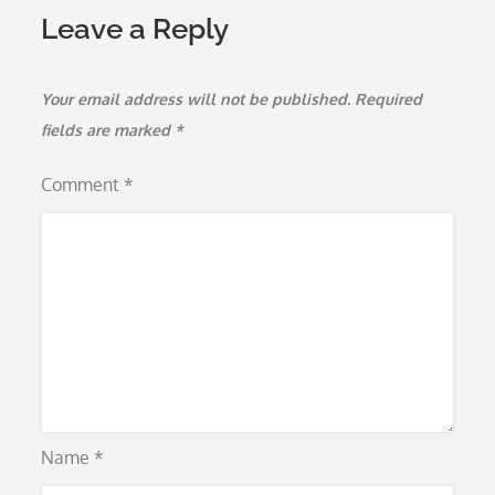
Leave a Reply
Your email address will not be published.
Required
fields are marked
*
Comment
*
Name
*