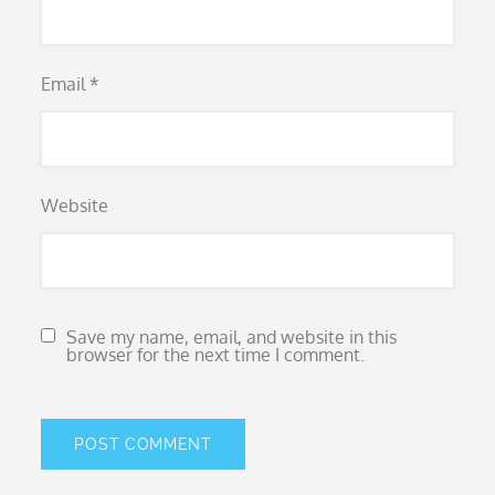
Email
*
Website
Save my name, email, and website in this
browser for the next time I comment.