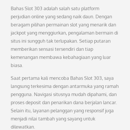
Bahas Slot 303 adalah salah satu platform
perjudian online yang sedang naik daun. Dengan
beragam pilihan permainan slot yang menarik dan
jackpot yang menggiurkan, pengalaman bermain di
situs ini sungguh tak terlupakan. Setiap putaran
memberikan sensasi tersendiri dan tiap
kemenangan membawa kebahagiaan yang luar
biasa.
Saat pertama kali mencoba Bahas Slot 303, saya
langsung terkesima dengan antarmuka yang ramah
pengguna. Navigasi situsnya mudah dipahami, dan
proses deposit dan penarikan dana berjalan lancar.
Selain itu, layanan pelanggan yang responsif juga
menjadi nilai tambah yang sayang untuk
dilewatkan.