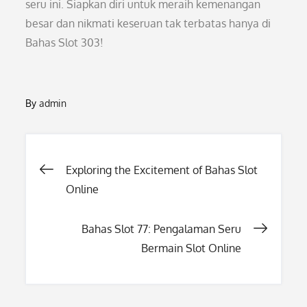
seru ini. Siapkan diri untuk meraih kemenangan
besar dan nikmati keseruan tak terbatas hanya di
Bahas Slot 303!
By
admin
Post
Exploring the Excitement of Bahas Slot
Online
navigation
Bahas Slot 77: Pengalaman Seru
Bermain Slot Online