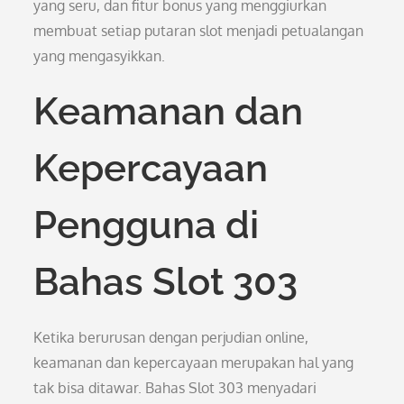
yang seru, dan fitur bonus yang menggiurkan
membuat setiap putaran slot menjadi petualangan
yang mengasyikkan.
Keamanan dan
Kepercayaan
Pengguna di
Bahas Slot 303
Ketika berurusan dengan perjudian online,
keamanan dan kepercayaan merupakan hal yang
tak bisa ditawar. Bahas Slot 303 menyadari