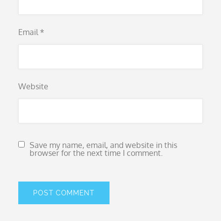
Email
*
Website
Save my name, email, and website in this
browser for the next time I comment.