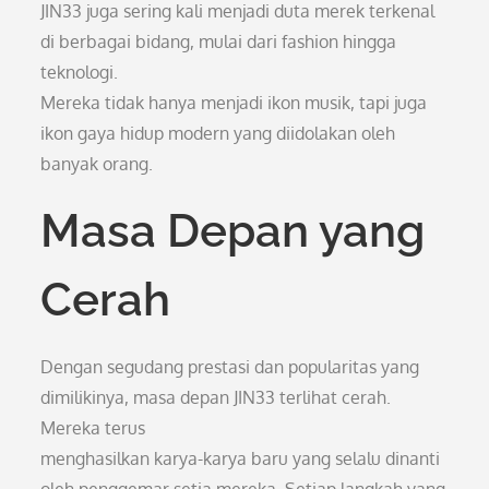
JIN33 juga sering kali menjadi duta merek terkenal
di berbagai bidang, mulai dari fashion hingga
teknologi.
Mereka tidak hanya menjadi ikon musik, tapi juga
ikon gaya hidup modern yang diidolakan oleh
banyak orang.
Masa Depan yang
Cerah
Dengan segudang prestasi dan popularitas yang
dimilikinya, masa depan JIN33 terlihat cerah.
Mereka terus
menghasilkan karya-karya baru yang selalu dinanti