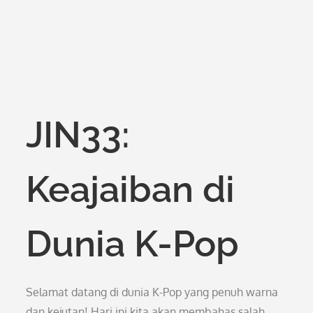
JIN33:
Keajaiban di
Dunia K-Pop
Selamat datang di dunia K-Pop yang penuh warna
dan kejutan! Hari ini kita akan membahas salah