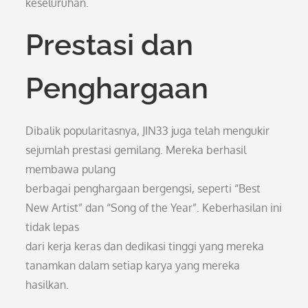
keseluruhan.
Prestasi dan
Penghargaan
Dibalik popularitasnya, JIN33 juga telah mengukir
sejumlah prestasi gemilang. Mereka berhasil
membawa pulang
berbagai penghargaan bergengsi, seperti “Best
New Artist” dan “Song of the Year”. Keberhasilan ini
tidak lepas
dari kerja keras dan dedikasi tinggi yang mereka
tanamkan dalam setiap karya yang mereka
hasilkan.