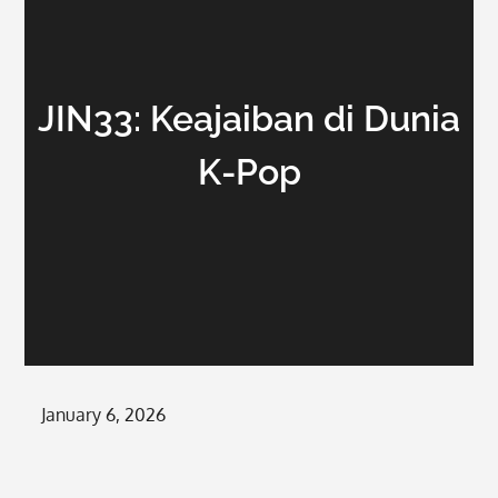
JIN33: Keajaiban di Dunia
K-Pop
Posted
January 6, 2026
on